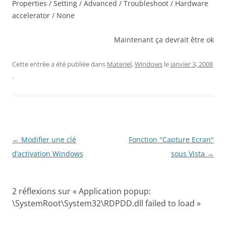
Properties / Setting / Advanced / Troubleshoot / Hardware
accelerator / None
Maintenant ça devrait être ok
Cette entrée a été publiée dans
Materiel
,
Windows
le
janvier 3, 2008
.
Navigation
←
Modifier une clé
Fonction "Capture Ecran"
des
d’activation Windows
sous Vista
→
articles
2 réflexions sur «
Application popup:
\SystemRoot\System32\RDPDD.dll failed to load
»