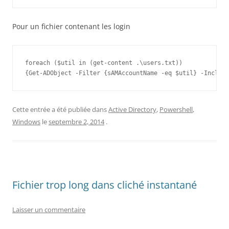
Pour un fichier contenant les login
foreach ($util in (get-content .\users.txt)) 

{Get-ADObject -Filter {sAMAccountName -eq $util} -Include
Cette entrée a été publiée dans
Active Directory
,
Powershell
,
Windows
le
septembre 2, 2014
.
Fichier trop long dans cliché instantané
Laisser un commentaire