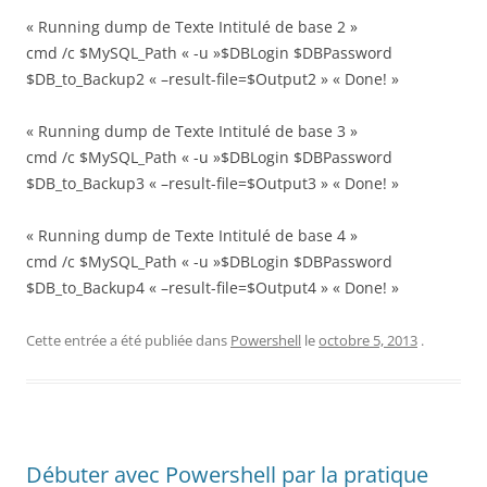
« Running dump de Texte Intitulé de base 2 »
cmd /c $MySQL_Path « -u »$DBLogin $DBPassword
$DB_to_Backup2 « –result-file=$Output2 » « Done! »
« Running dump de Texte Intitulé de base 3 »
cmd /c $MySQL_Path « -u »$DBLogin $DBPassword
$DB_to_Backup3 « –result-file=$Output3 » « Done! »
« Running dump de Texte Intitulé de base 4 »
cmd /c $MySQL_Path « -u »$DBLogin $DBPassword
$DB_to_Backup4 « –result-file=$Output4 » « Done! »
Cette entrée a été publiée dans
Powershell
le
octobre 5, 2013
.
Débuter avec Powershell par la pratique