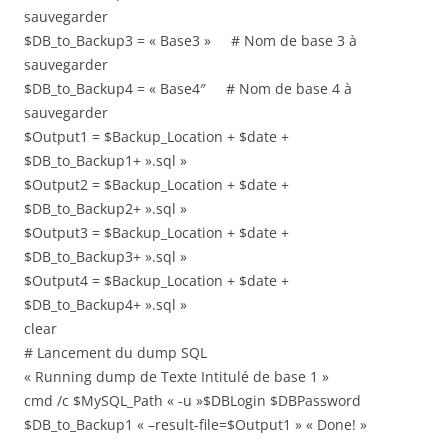
sauvegarder
$DB_to_Backup3 = « Base3 » # Nom de base 3 à
sauvegarder
$DB_to_Backup4 = « Base4″ # Nom de base 4 à
sauvegarder
$Output1 = $Backup_Location + $date +
$DB_to_Backup1+ ».sql »
$Output2 = $Backup_Location + $date +
$DB_to_Backup2+ ».sql »
$Output3 = $Backup_Location + $date +
$DB_to_Backup3+ ».sql »
$Output4 = $Backup_Location + $date +
$DB_to_Backup4+ ».sql »
clear
# Lancement du dump SQL
« Running dump de Texte Intitulé de base 1 »
cmd /c $MySQL_Path « -u »$DBLogin $DBPassword
$DB_to_Backup1 « –result-file=$Output1 » « Done! »