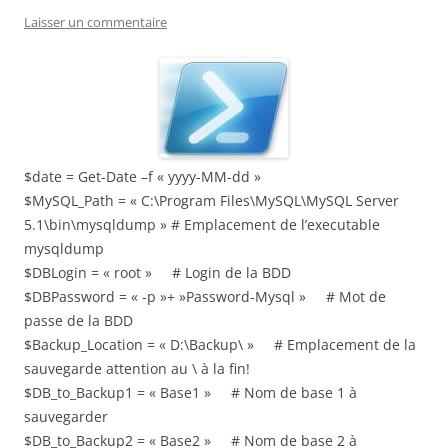
Laisser un commentaire
$date = Get-Date –f « yyyy-MM-dd »
$MySQL_Path = « C:\Program Files\MySQL\MySQL Server
5.1\bin\mysqldump » # Emplacement de l’executable
mysqldump
$DBLogin = « root » # Login de la BDD
$DBPassword = « -p »+ »Password-Mysql » # Mot de
passe de la BDD
$Backup_Location = « D:\Backup\ » # Emplacement de la
sauvegarde attention au \ à la fin!
$DB_to_Backup1 = « Base1 » # Nom de base 1 à
sauvegarder
$DB_to_Backup2 = « Base2 » # Nom de base 2 à