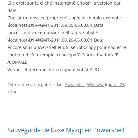
Clic droit sur le cliché instantané Choisir la version par
date.
Choisir un dossier ‘propriété’. copie le chemin exemple:
\localhost\D$\@GMT-2011.09.20-06.00.04_Data
lancer cmd.exe ou powershell tapez subst Y:
\localhost\D$\@GMT-2011.09.20-06.00.04_Data
encore sous powershell et utilisé robocopy pour copier le
contenu de X: exemple: robocopy Y: D:\destination\ /E
/COPYALL
Vérifier et déconnecter en tapant subst Y: /D
Cette entrée a été publiée dans
Powershell
,
Windows
le
juillet 24,
2014
.
Sauvegarde de base Mysql en Powershell