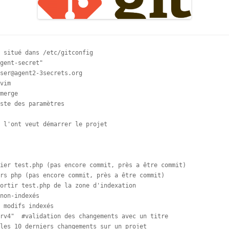
 situé dans /etc/gitconfig

gent-secret"

ser@agent2-3secrets.org

vim

merge

ste des paramètres

 l'ont veut démarrer le projet

ier test.php (pas encore commit, près a être commit)

rs php (pas encore commit, près a être commit)

ortir test.php de la zone d'indexation

non-indexés

 modifs indexés

rv4"  #validation des changements avec un titre

les 10 derniers changements sur un projet
