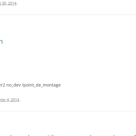
 30, 2014
.
n
ier2 no_dev /point_de_montage
rier 4, 2014
.