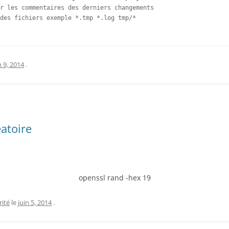
r les commentaires des derniers changements

des fichiers exemple *.tmp *.log tmp/*

n 9, 2014
.
atoire
openssl rand -hex 19
rité
le
juin 5, 2014
.