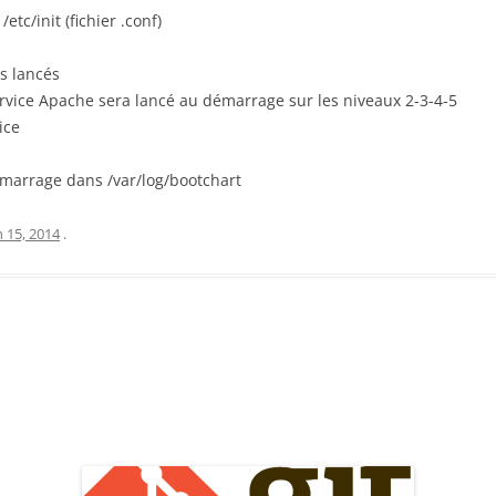
etc/init (fichier .conf)
es lancés
rvice Apache sera lancé au démarrage sur les niveaux 2-3-4-5
ice
marrage dans /var/log/bootchart
n 15, 2014
.