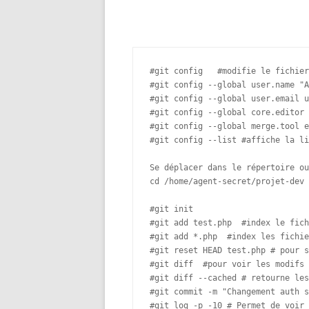
#git config   #modifie le fichier
#git config --global user.name "A
#git config --global user.email u
#git config --global core.editor 
#git config --global merge.tool e
#git config --list #affiche la li
Se déplacer dans le répertoire ou
cd /home/agent-secret/projet-dev

#git init

#git add test.php  #index le fich
#git add *.php  #index les fichie
#git reset HEAD test.php # pour s
#git diff  #pour voir les modifs 
#git diff --cached # retourne les
#git commit -m "Changement auth s
#git log -p -10 # Permet de voir 