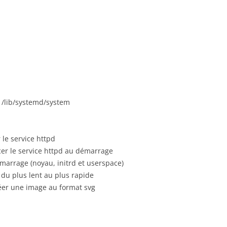
s /lib/systemd/system
 le service httpd
cer le service httpd au démarrage
arrage (noyau, initrd et userspace)
du plus lent au plus rapide
éer une image au format svg