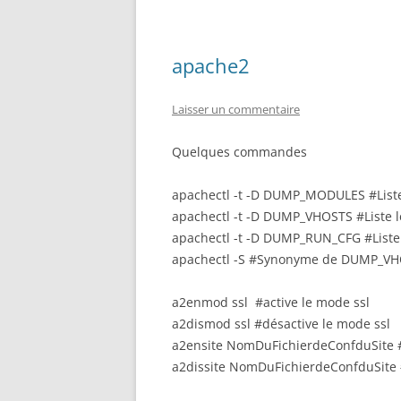
apache2
Laisser un commentaire
Quelques commandes
apachectl -t -D DUMP_MODULES #Liste
apachectl -t -D DUMP_VHOSTS #Liste les
apachectl -t -D DUMP_RUN_CFG #Liste 
apachectl -S #Synonyme de DUMP_V
a2enmod ssl #active le mode ssl
a2dismod ssl #désactive le mode ssl
a2ensite NomDuFichierdeConfduSite #a
a2dissite NomDuFichierdeConfduSite #