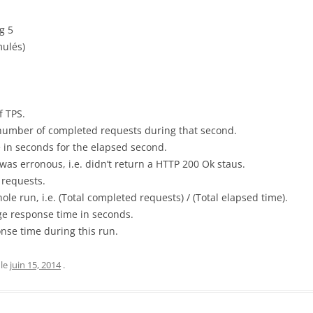
g 5
mulés)
f TPS.
 number of completed requests during that second.
 in seconds for the elapsed second.
was erronous, i.e. didn’t return a HTTP 200 Ok staus.
 requests.
ole run, i.e. (Total completed requests) / (Total elapsed time).
ge response time in seconds.
nse time during this run.
le
juin 15, 2014
.