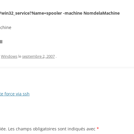
2/win32_service?Name=spooler -machine NomdelaMachine
achine
ll
,
Windows
le
septembre 2, 2007
.
 force via ssh
iée.
Les champs obligatoires sont indiqués avec
*