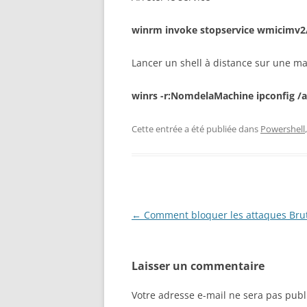
winrm invoke stopservice wmicimv
Lancer un shell à distance sur une m
winrs -r:NomdelaMachine ipconfig /a
Cette entrée a été publiée dans
Powershell
Navigation
←
Comment bloquer les attaques Brute
des
articles
Laisser un commentaire
Votre adresse e-mail ne sera pas publ