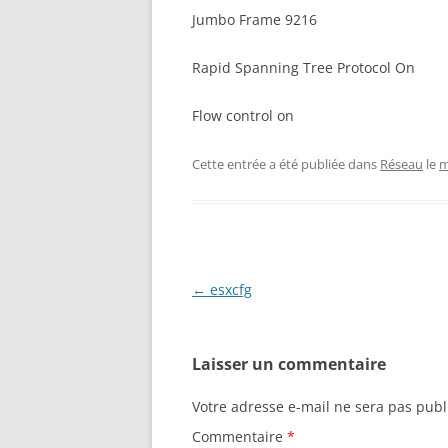
Jumbo Frame 9216
Rapid Spanning Tree Protocol On
Flow control on
Cette entrée a été publiée dans
Réseau
le
m
Navigation
←
esxcfg
des
articles
Laisser un commentaire
Votre adresse e-mail ne sera pas publ
Commentaire
*