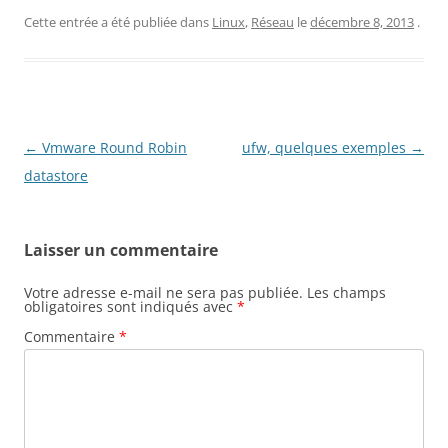
Cette entrée a été publiée dans
Linux
,
Réseau
le
décembre 8, 2013
.
Navigation
←
Vmware Round Robin
ufw, quelques exemples
→
des
datastore
articles
Laisser un commentaire
Votre adresse e-mail ne sera pas publiée.
Les champs
obligatoires sont indiqués avec
*
Commentaire
*