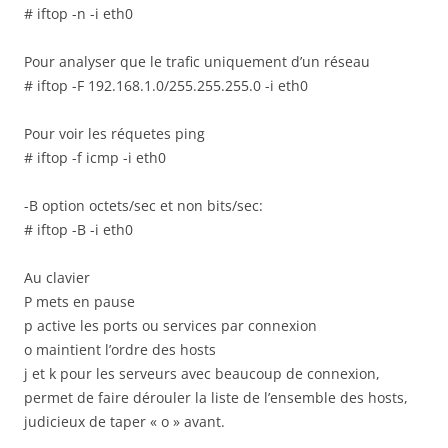
# iftop -n -i eth0
Pour analyser que le trafic uniquement d’un réseau
# iftop -F 192.168.1.0/255.255.255.0 -i eth0
Pour voir les réquetes ping
# iftop -f icmp -i eth0
-B option octets/sec et non bits/sec:
# iftop -B -i eth0
Au clavier
P mets en pause
p active les ports ou services par connexion
o maintient l’ordre des hosts
j et k pour les serveurs avec beaucoup de connexion,
permet de faire dérouler la liste de l’ensemble des hosts,
judicieux de taper « o » avant.