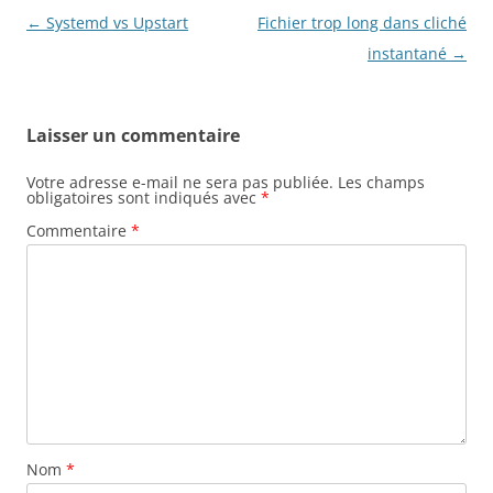
Navigation
←
Systemd vs Upstart
Fichier trop long dans cliché
des
instantané
→
articles
Laisser un commentaire
Votre adresse e-mail ne sera pas publiée.
Les champs
obligatoires sont indiqués avec
*
Commentaire
*
Nom
*