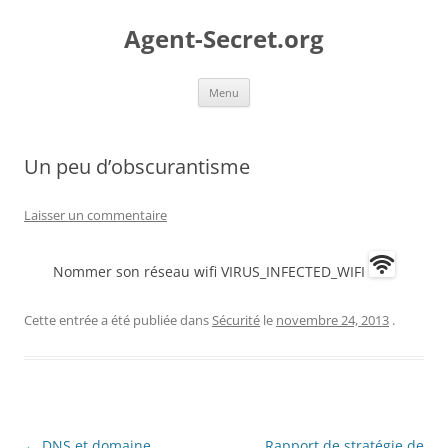
Aller
au
Agent-Secret.org
contenu
Menu
Un peu d’obscurantisme
Laisser un commentaire
Nommer son réseau wifi VIRUS_INFECTED_WIFI
Cette entrée a été publiée dans
Sécurité
le
novembre 24, 2013
.
Navigation
←
DNS et domaine
Rapport de stratégie de