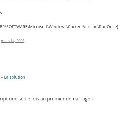
s.
ER\SOFTWARE\Microsoft\Windows\CurrentVersion\RunOnce]
e
mars 14, 2008
.
– La solution
ript une seule fois au premier démarrage
»