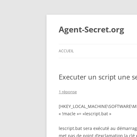
Aller
au
contenu
Agent-Secret.org
ACCUEIL
Executer un script une s
1 réponse
[HKEY_LOCAL_MACHINE\SOFTWARE\Mic
« !macle »= »lescript.bat »
lescript.bat sera exécuté au démarrage
met pas de point d’exclamation la clé 