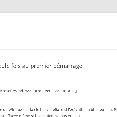
eule fois au premier démarrage
rosoft\Windows\CurrentVersion\RunOnce]
 de Windows et la clé !macle effacé si l’exécution a bien eu lieu. P
est effacée même si l’exécution n’a pas eu lieu.